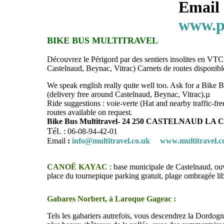
Email
www.pe
BIKE BUS MULTITRAVEL
Découvrez le Périgord par des sentiers insolites en VTC 
Castelnaud, Beynac, Vitrac) Carnets de routes disponibl
We speak english really quite well too. Ask for a Bike B
(delivery free around Castelnaud, Beynac, Vitrac).µ
Ride suggestions : voie-verte (Hat and nearby traffic-free
routes available on request.
Bike Bus Multitravel- 24 250 CASTELNAUD L
Tél.
: 06-08-94-42-01
Email
:
info@multitravel.co.uk
www.multitravel.c
CANOË KAYAC
: base municipale de Castelnaud, ouv
place du tournepique parking gratuit, plage ombragée li
Gabares Norbert, à Laroque Gageac :
Tels les gabariers autrefois, vous descendrez la Dordog