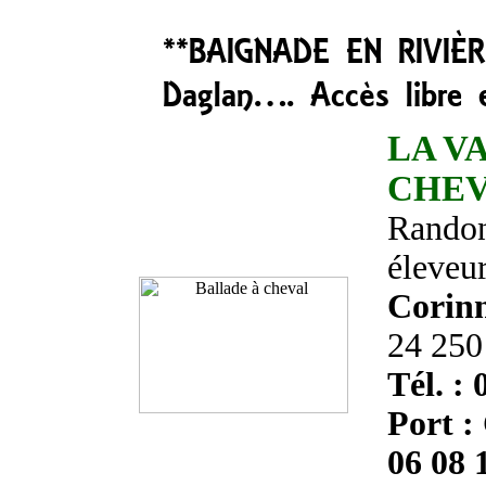
**BAIGNADE EN RIVIÈRE
Daglan…. Accès libre e
LA V
CHE
Randonn
éleveu
Corin
24 25
Tél. : 
Port :
06 08 