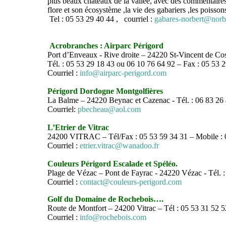
plus beaux châteaux de la vallée, avec des commentaires 
flore et son écosystème ,la vie des gabariers ,les poisson
Tel : 05 53 29 40 44 , courriel :
gabares-norbert@norbe
Acrobranches : Airparc Périgord
Port d’Enveaux - Rive droite – 24220 St-Vincent de Co
Tél. : 05 53 29 18 43 ou 06 10 76 64 92 – Fax : 05 53 
Courriel :
info@airparc-perigord.com
Périgord Dordogne Montgolfières
La Balme – 24220 Beynac et Cazenac - Tél. : 06 83 26
Courriel:
pbecheau@aol.com
L’Etrier de Vitrac
24200 VITRAC – Tél/Fax : 05 53 59 34 31 – Mobile : 
Courriel :
etrier.vitrac@wanadoo.fr
Couleurs Périgord Escalade et Spéléo.
Plage de Vézac – Pont de Fayrac - 24220 Vézac - Tél. :
Courriel :
contact@couleurs-perigord.com
Golf du Domaine de Rochebois….
Route de Montfort – 24200 Vitrac – Tél : 05 53 31 52 5
Courriel :
info@rochebois.com